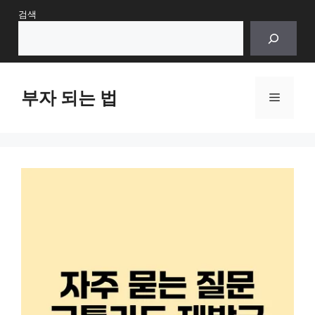
Skip
검색
to
content
부자 되는 법
Menu