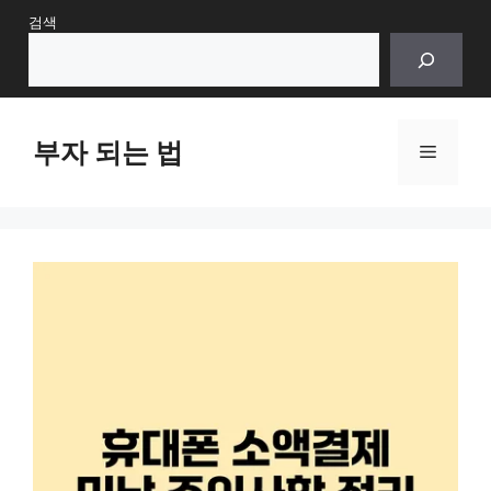
Skip
검색
to
content
부자 되는 법
Menu