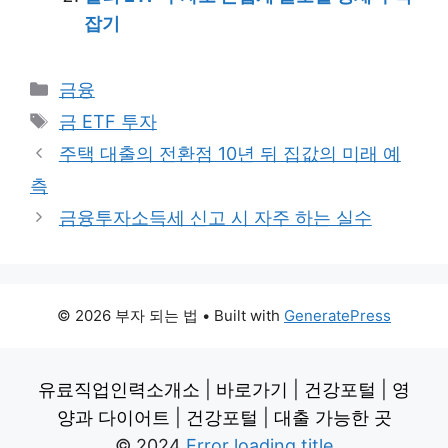
잡기
Categories
금융
Tags
금 ETF 투자
주택 대출의 전환점 10년 뒤 집값의 미래 예
측
금융투자소득세 신고 시 자주 하는 실수
© 2026 부자 되는 법
• Built with
GeneratePress
유료직업인력소개소
|
바로가기
|
건강포털
|
영
양과 다이어트
|
건강포털
|
대출 가능한 곳
© 2024
Error loading title