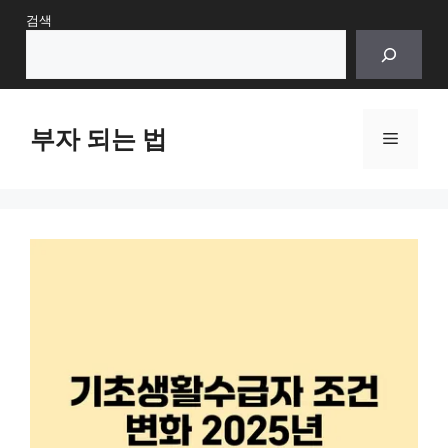
Skip
검색
to
content
부자 되는 법
Menu